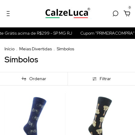
0
Grátis acima de R$299 - SP MG RJ
Cupom "PRIMEIRACOMPRA" par
Início
.
Meias Divertidas
.
Símbolos
Símbolos
Ordenar
Filtrar