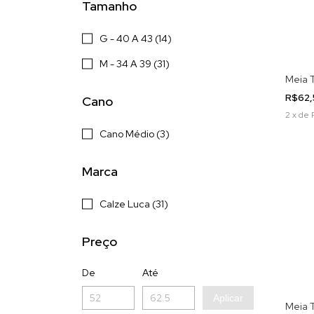
Tamanho
G - 40 A 43 (14)
M - 34 A 39 (31)
Meia 
R$62
Cano
2
x
de
Cano Médio (3)
Marca
Calze Luca (31)
Preço
De
Até
Aplicar
Meia T