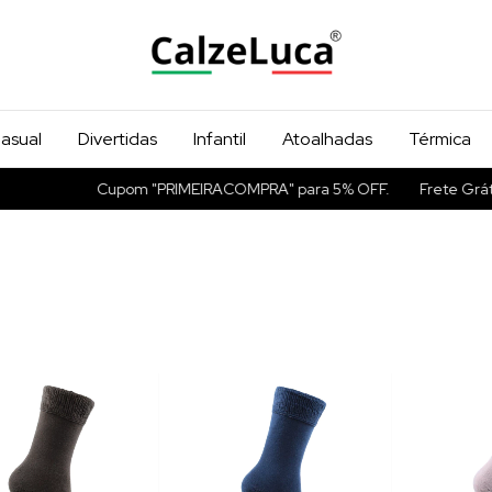
asual
Divertidas
Infantil
Atoalhadas
Térmica
Cupom "PRIMEIRACOMPRA" para 5% OFF.
Frete Grátis ac