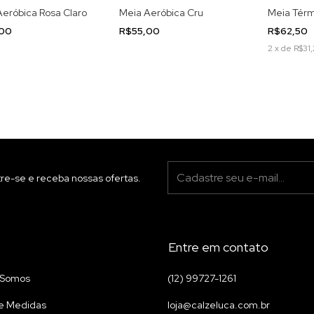
Aeróbica Rosa Claro
Meia Aeróbica Cru
Meia Térm
,00
R$55,00
R$62,50
2
x
de
R$31,
re-se e receba nossas ofertas.
Entre em contato
Somos
(12) 99727-1261
e Medidas
loja@calzeluca.com.br