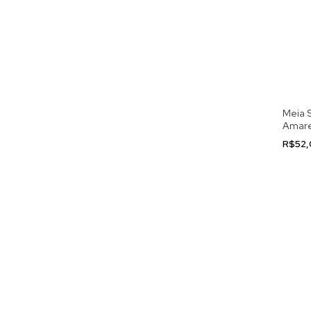
Meia S
Amare
R$52