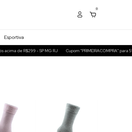
0
Esportiva
ima de R$299 - SP MG RJ
Cupom "PRIMEIRACOMPRA" para 5% OFF