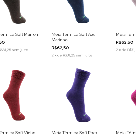
Térmica Soft Marrom
Meia Térmica Soft Azul
Meia Térm
Marinho
,50
R$62,50
R$62,50
R$31,25
sem juros
2
x
de
R$31,
2
x
de
R$31,25
sem juros
érmica Soft Vinho
Meia Térmica Soft Roxo
Meia Térmi