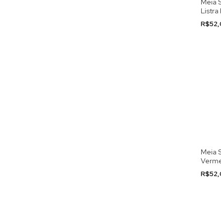
Meia 
Listra
R$52
Meia S
Verme
R$52