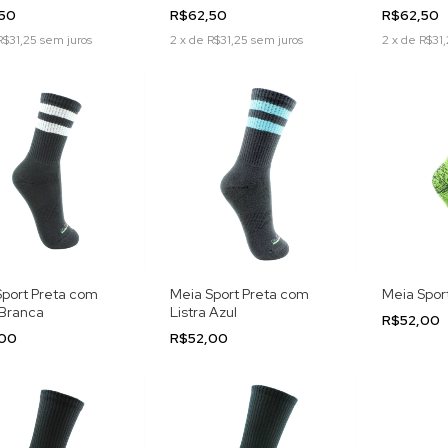
,50
R$62,50
R$62,50
R$31,25
sem juros
2
x
de
R$31,25
sem juros
2
x
de
R$31,
Sport Preta com
Meia Sport Preta com
Meia Spor
 Branca
Listra Azul
R$52,00
,00
R$52,00