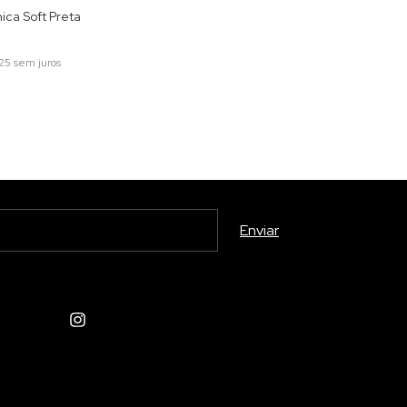
ica Soft Preta
25
sem juros