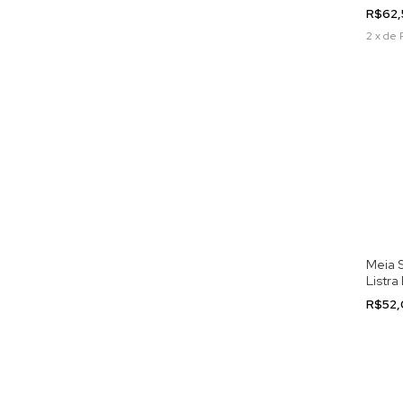
R$62
2
x
de
Meia 
Listra
R$52