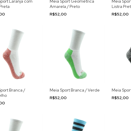
Sport Laranja com
Meia Sport Geométrica
Meia Spor
 Preta
Amarela / Preto
Listra Pre
,00
R$52,00
R$52,00
port Branca /
Meia Sport Branca / Verde
Meia Sport
lho
R$52,00
R$52,00
,00